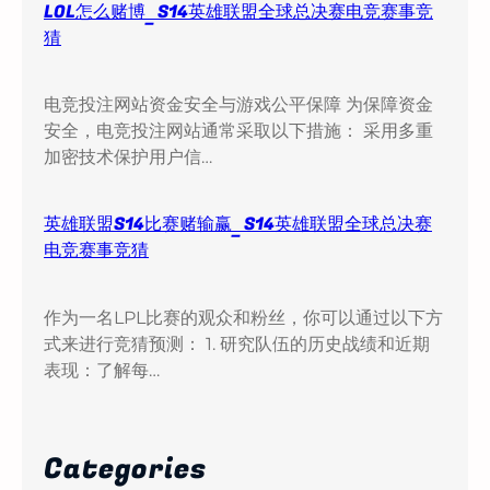
LOL怎么赌博_S14英雄联盟全球总决赛电竞赛事竞
猜
电竞投注网站资金安全与游戏公平保障 为保障资金
安全，电竞投注网站通常采取以下措施： 采用多重
加密技术保护用户信…
英雄联盟S14比赛赌输赢_S14英雄联盟全球总决赛
电竞赛事竞猜
作为一名LPL比赛的观众和粉丝，你可以通过以下方
式来进行竞猜预测： 1. 研究队伍的历史战绩和近期
表现：了解每…
Categories