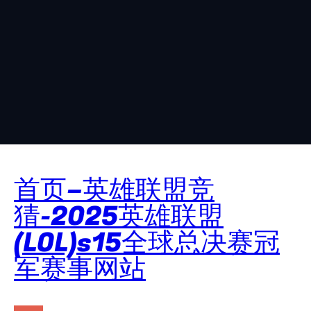
首页–英雄联盟竞
猜-2025英雄联盟
(LOL)s15全球总决赛冠
军赛事网站