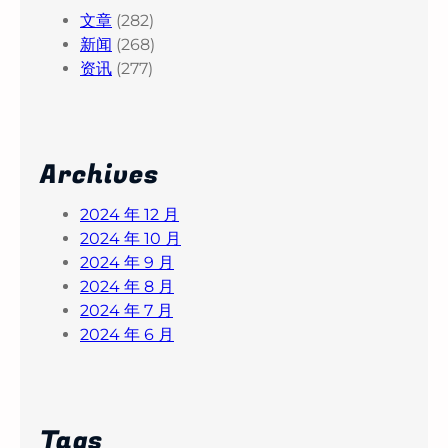
文章
(282)
新闻
(268)
资讯
(277)
Archives
2024 年 12 月
2024 年 10 月
2024 年 9 月
2024 年 8 月
2024 年 7 月
2024 年 6 月
Tags