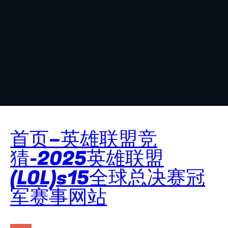
首页–英雄联盟竞
猜-2025英雄联盟
(LOL)s15全球总决赛冠
军赛事网站