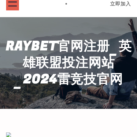
立即加入
RAYBET官网注册_英
雄联盟投注网站
_2024雷竞技官网