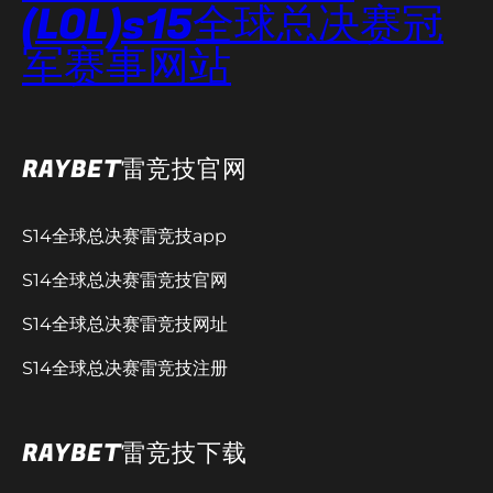
(LOL)s15全球总决赛冠
军赛事网站
RAYBET雷竞技官网
S14全球总决赛雷竞技app
S14全球总决赛雷竞技官网
S14全球总决赛雷竞技网址
S14全球总决赛雷竞技注册
RAYBET雷竞技下载