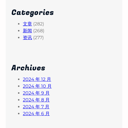
Categories
文章
(282)
新闻
(268)
资讯
(277)
Archives
2024 年 12 月
2024 年 10 月
2024 年 9 月
2024 年 8 月
2024 年 7 月
2024 年 6 月