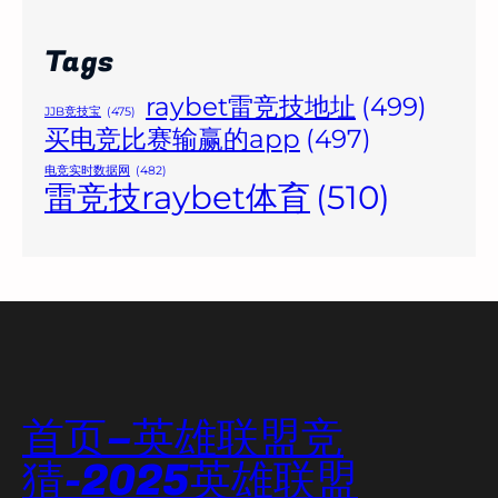
Tags
raybet雷竞技地址
(499)
JJB竞技宝
(475)
买电竞比赛输赢的app
(497)
电竞实时数据网
(482)
雷竞技raybet体育
(510)
首页–英雄联盟竞
猜-2025英雄联盟