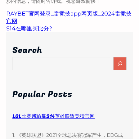
步的信息，请随时告诉我。祝您游戏愉快！
RAYBET官网登录_雷竞技app网页版_2024雷竞技
官网
S14在哪里买比分?
Search
S
e
a
r
c
Popular Posts
h
LOL比赛赌输赢S14英雄联盟竞猜官网
1. 《英雄联盟》2021全球总决赛冠军产生，EDG成