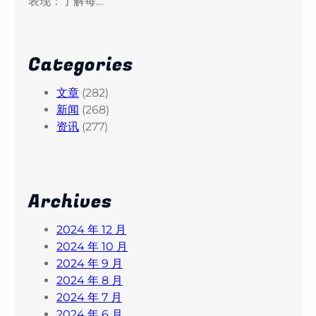
表现：了解每…
Categories
文章
(282)
新闻
(268)
资讯
(277)
Archives
2024 年 12 月
2024 年 10 月
2024 年 9 月
2024 年 8 月
2024 年 7 月
2024 年 6 月