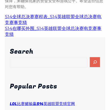
保障，来确保玩家的资金安全和游戏公平。希望这些信息
对您有帮助。
S14全球总决赛赛程表_S14英雄联盟全球总决赛电
竞赛事竞猜
S14在哪买外围_S14英雄联盟全球总决赛电竞赛事
竞猜
Search
S
e
a
r
c
Popular Posts
h
LOL比赛赌输赢S14英雄联盟竞猜官网