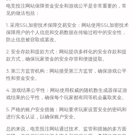
电竞投注网站保障资金安全和游戏公平是非常重要的，常
见的做法包括：
1. 采用SSL加密技术保障交易安全：网站使用SSL加密技术
保障用户的个人信息和交易数据在传输过程中的安全性，
防止信息被窃取或篡改。
2. 安全存款和提款方式：网站提供多样化的安全存款和提
款方式，确保玩家资金的安全存管和便捷提取。
3. 第三方监管机构：网站接受第三方监管，确保游戏公平
性和资金安全。
4. 游戏结果公平性：网站使用权威的随机数生成器保证游
戏结果的公平性，确保每个玩家都有同等机会赢取奖金。
5. 严格的账户安全措施：网站要求玩家设置安全的密码和
进行实名认证，以确保账户安全。
总的来说，电竞投注网站通过技术、监管和措施的多方面