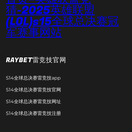
猜-2025英雄联盟
(LOL)s15全球总决赛冠
军赛事网站
RAYBET雷竞技官网
S14全球总决赛雷竞技app
S14全球总决赛雷竞技官网
S14全球总决赛雷竞技网址
S14全球总决赛雷竞技注册