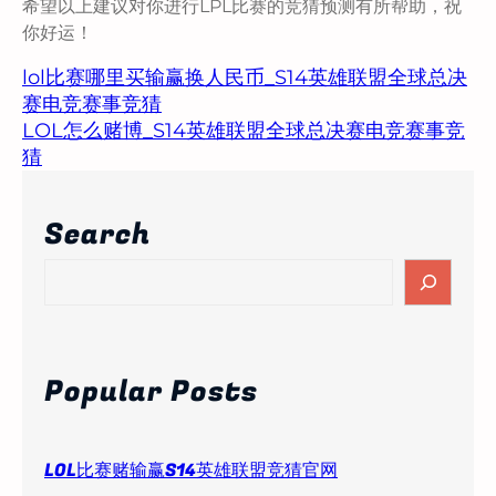
希望以上建议对你进行LPL比赛的竞猜预测有所帮助，祝
你好运！
lol比赛哪里买输赢换人民币_S14英雄联盟全球总决
赛电竞赛事竞猜
LOL怎么赌博_S14英雄联盟全球总决赛电竞赛事竞
猜
Search
S
e
a
r
c
Popular Posts
h
LOL比赛赌输赢S14英雄联盟竞猜官网