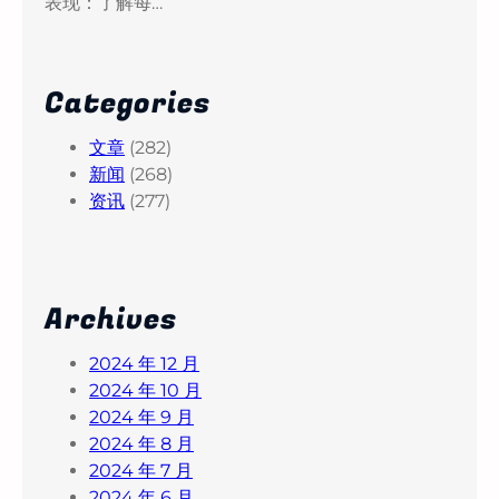
表现：了解每…
Categories
文章
(282)
新闻
(268)
资讯
(277)
Archives
2024 年 12 月
2024 年 10 月
2024 年 9 月
2024 年 8 月
2024 年 7 月
2024 年 6 月