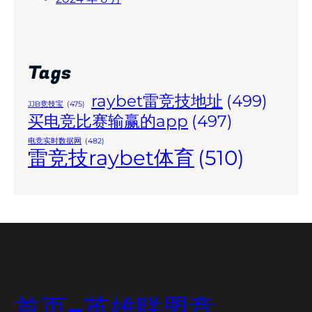
Tags
raybet雷竞技地址
(499)
JJB竞技宝
(475)
买电竞比赛输赢的app
(497)
电竞实时数据网
(482)
雷竞技raybet体育
(510)
首页–英雄联盟竞