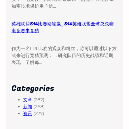
加密技术保护用户信…
英雄联盟S14比赛赌输赢_S14英雄联盟全球总决赛
电竞赛事竞猜
作为一名LPL比赛的观众和粉丝，你可以通过以下方
式来进行竞猜预测： 1. 研究队伍的历史战绩和近期
表现：了解每…
Categories
文章
(282)
新闻
(268)
资讯
(277)