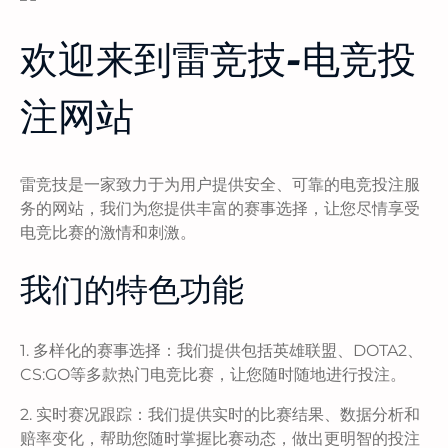
欢迎来到雷竞技-电竞投
注网站
雷竞技是一家致力于为用户提供安全、可靠的电竞投注服
务的网站，我们为您提供丰富的赛事选择，让您尽情享受
电竞比赛的激情和刺激。
我们的特色功能
1. 多样化的赛事选择：我们提供包括英雄联盟、DOTA2、
CS:GO等多款热门电竞比赛，让您随时随地进行投注。
2. 实时赛况跟踪：我们提供实时的比赛结果、数据分析和
赔率变化，帮助您随时掌握比赛动态，做出更明智的投注