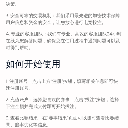
决策。
3. 安全可靠的交易机制：我们采用最先进的加密技术保障
用户信息和资金的安全，让您放心进行电竞投注。
4. 专业的客服团队：我们有专业、高效的客服团队24小时
在线为您解答问题，确保您在使用过程中遇到问题可以及
时得到帮助。
如何开始使用
1. 注册账号：点击上方“注册”按钮，填写相关信息即可快
速注册账号。
2. 充值账户：选择您喜欢的赛事，点击“投注”按钮，选择
下注金额并完成支付即可开始投注。
3. 查看比赛结果：在“赛事结果”页面可以随时查看比赛结
果、赔率变化等信息。