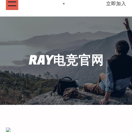
立即加入
RAY电竞官网