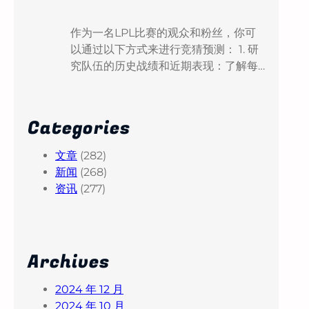
作为一名LPL比赛的观众和粉丝，你可
以通过以下方式来进行竞猜预测： 1. 研
究队伍的历史战绩和近期表现：了解每…
Categories
文章
(282)
新闻
(268)
资讯
(277)
Archives
2024 年 12 月
2024 年 10 月