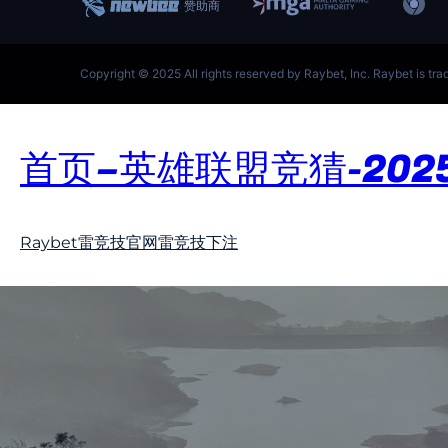
跳
至
首页–英雄联盟竞猜-202
内
容
Raybet雷竞技官网
雷竞技下注