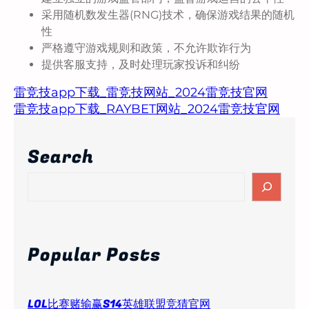
采用随机数发生器(RNG)技术，确保游戏结果的随机
性
严格遵守游戏规则和政策，不允许欺诈行为
提供客服支持，及时处理玩家投诉和纠纷
雷竞技app下载_雷竞技网站_2024雷竞技官网
雷竞技app下载_RAYBET网站_2024雷竞技官网
Search
S
e
a
r
c
Popular Posts
h
LOL比赛赌输赢S14英雄联盟竞猜官网