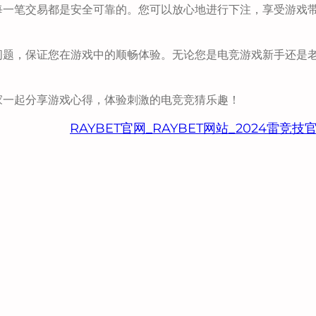
每一笔交易都是安全可靠的。您可以放心地进行下注，享受游戏
问题，保证您在游戏中的顺畅体验。无论您是电竞游戏新手还是
家一起分享游戏心得，体验刺激的电竞竞猜乐趣！
RAYBET官网_RAYBET网站_2024雷竞技