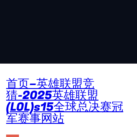
首页–英雄联盟竞
猜-2025英雄联盟
(LOL)s15全球总决赛冠
军赛事网站