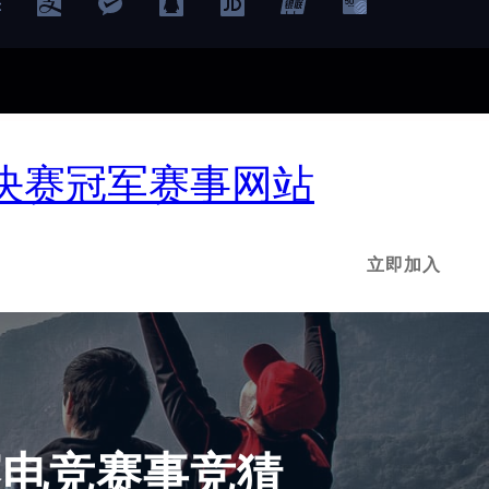
球总决赛冠军赛事网站
立即加入
赛电竞赛事竞猜