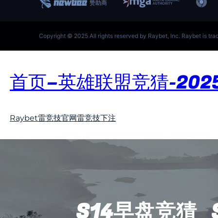
跳
至
首页–英雄联盟竞猜-202
内
容
Raybet雷竞技官网
雷竞技下注
S14早盘竞猜