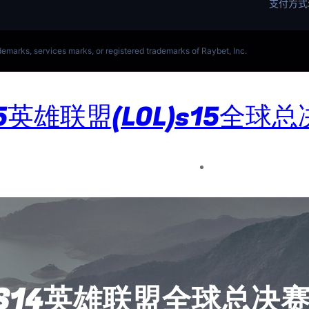
5英雄联盟(LOL)s15全
_S14英雄联盟全球总决