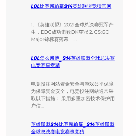
LOL比赛赌输赢S14英雄联盟竞猜官网
1. 《英雄联盟》2021全球总决赛冠军产
生，EDG成功击败DK夺冠 2. CS:GO
Major锦标赛落幕，…
LOL怎么赌博_S14英雄联盟全球总决赛
电竞赛事竞猜
电竞投注网站资金安全与游戏公平保障
为保障资金安全，电竞投注网站通常采
取以下措施： 采用多重加密技术保护用
户信…
英雄联盟S14比赛赌输赢_S14英雄联盟
全球总决赛电竞赛事竞猜