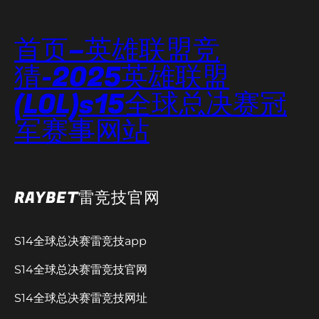
首页–英雄联盟竞
猜-2025英雄联盟
(LOL)s15全球总决赛冠
军赛事网站
RAYBET雷竞技官网
S14全球总决赛雷竞技app
S14全球总决赛雷竞技官网
S14全球总决赛雷竞技网址