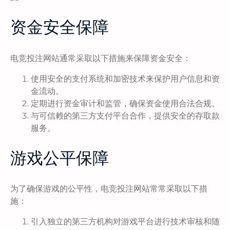
资金安全保障
电竞投注网站通常采取以下措施来保障资金安全：
使用安全的支付系统和加密技术来保护用户信息和资
金流动。
定期进行资金审计和监管，确保资金使用合法合规。
与可信赖的第三方支付平台合作，提供安全的存取款
服务。
游戏公平保障
为了确保游戏的公平性，电竞投注网站常常采取以下措
施：
引入独立的第三方机构对游戏平台进行技术审核和随