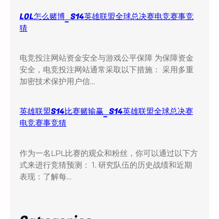
LOL怎么赌博_S14英雄联盟全球总决赛电竞赛事竞
猜
电竞投注网站资金安全与游戏公平保障 为保障资金
安全，电竞投注网站通常采取以下措施： 采用多重
加密技术保护用户信…
英雄联盟S14比赛赌输赢_S14英雄联盟全球总决赛
电竞赛事竞猜
作为一名LPL比赛的观众和粉丝，你可以通过以下方
式来进行竞猜预测： 1. 研究队伍的历史战绩和近期
表现：了解每…