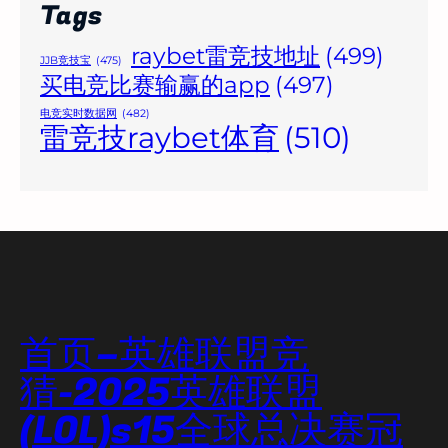
Tags
raybet雷竞技地址
(499)
JJB竞技宝
(475)
买电竞比赛输赢的app
(497)
电竞实时数据网
(482)
雷竞技raybet体育
(510)
首页–英雄联盟竞
猜-2025英雄联盟
(LOL)s15全球总决赛冠