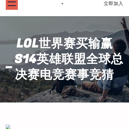
立即加入
LOL世界赛买输赢
_S14英雄联盟全球总
决赛电竞赛事竞猜