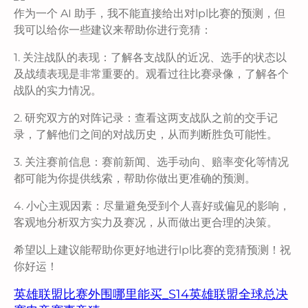
作为一个 AI 助手，我不能直接给出对lpl比赛的预测，但
我可以给你一些建议来帮助你进行竞猜：
1. 关注战队的表现：了解各支战队的近况、选手的状态以
及战绩表现是非常重要的。观看过往比赛录像，了解各个
战队的实力情况。
2. 研究双方的对阵记录：查看这两支战队之前的交手记
录，了解他们之间的对战历史，从而判断胜负可能性。
3. 关注赛前信息：赛前新闻、选手动向、赔率变化等情况
都可能为你提供线索，帮助你做出更准确的预测。
4. 小心主观因素：尽量避免受到个人喜好或偏见的影响，
客观地分析双方实力及赛况，从而做出更合理的决策。
希望以上建议能帮助你更好地进行lpl比赛的竞猜预测！祝
你好运！
英雄联盟比赛外围哪里能买_S14英雄联盟全球总决