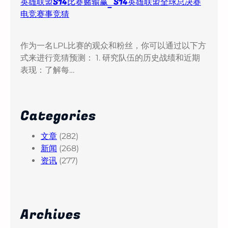
英雄联盟S14比赛赌输赢_S14英雄联盟全球总决赛
电竞赛事竞猜
作为一名LPL比赛的观众和粉丝，你可以通过以下方
式来进行竞猜预测： 1. 研究队伍的历史战绩和近期
表现：了解每…
Categories
文章
(282)
新闻
(268)
资讯
(277)
Archives