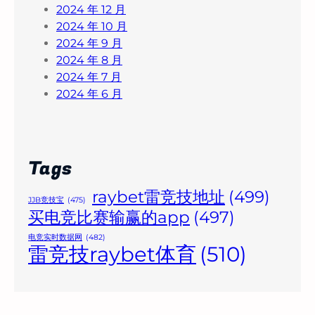
2024 年 12 月
2024 年 10 月
2024 年 9 月
2024 年 8 月
2024 年 7 月
2024 年 6 月
Tags
raybet雷竞技地址
(499)
JJB竞技宝
(475)
买电竞比赛输赢的app
(497)
电竞实时数据网
(482)
雷竞技raybet体育
(510)