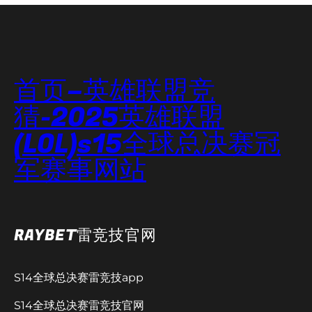
首页–英雄联盟竞
猜-2025英雄联盟
(LOL)s15全球总决赛冠
军赛事网站
RAYBET雷竞技官网
S14全球总决赛雷竞技app
S14全球总决赛雷竞技官网