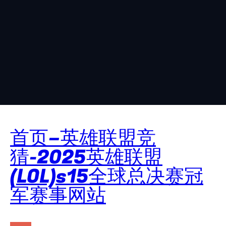
首页–英雄联盟竞
猜-2025英雄联盟
(LOL)s15全球总决赛冠
军赛事网站