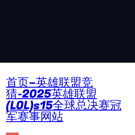
首页–英雄联盟竞
猜-2025英雄联盟
(LOL)s15全球总决赛冠
军赛事网站