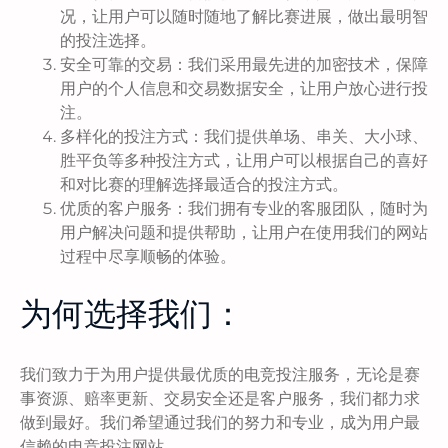
况，让用户可以随时随地了解比赛进展，做出最明智
的投注选择。
安全可靠的交易：我们采用最先进的加密技术，保障
用户的个人信息和交易数据安全，让用户放心进行投
注。
多样化的投注方式：我们提供单场、串关、大小球、
胜平负等多种投注方式，让用户可以根据自己的喜好
和对比赛的理解选择最适合的投注方式。
优质的客户服务：我们拥有专业的客服团队，随时为
用户解决问题和提供帮助，让用户在使用我们的网站
过程中尽享顺畅的体验。
为何选择我们：
我们致力于为用户提供最优质的电竞投注服务，无论是赛
事资源、赔率更新、交易安全还是客户服务，我们都力求
做到最好。我们希望通过我们的努力和专业，成为用户最
信赖的电竞投注网站。