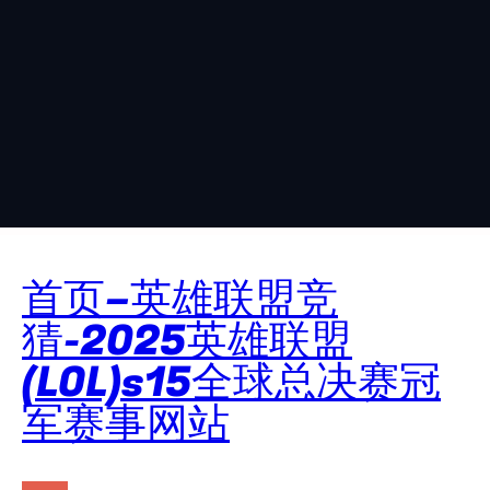
首页–英雄联盟竞
猜-2025英雄联盟
(LOL)s15全球总决赛冠
军赛事网站