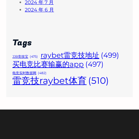
2024 年 7 月
2024 年 6 月
Tags
raybet雷竞技地址
(499)
JJB竞技宝
(475)
买电竞比赛输赢的app
(497)
电竞实时数据网
(482)
雷竞技raybet体育
(510)