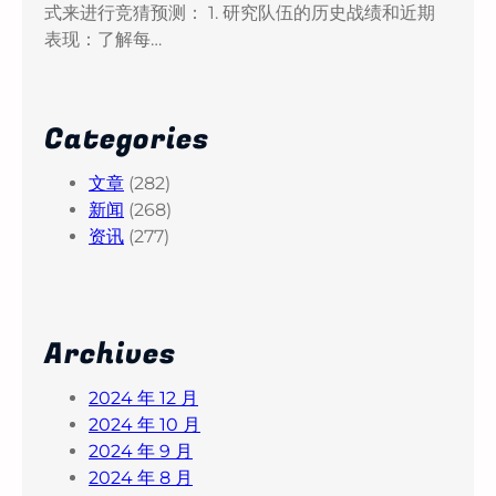
式来进行竞猜预测： 1. 研究队伍的历史战绩和近期
表现：了解每…
Categories
文章
(282)
新闻
(268)
资讯
(277)
Archives
2024 年 12 月
2024 年 10 月
2024 年 9 月
2024 年 8 月