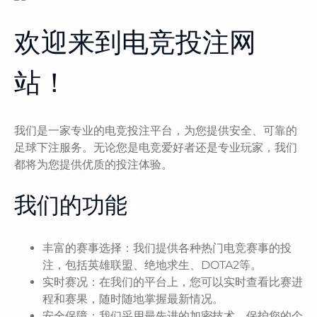
欢迎来到电竞投注网
站！
我们是一家专业的电竞投注平台，为您提供安全、可靠的
足球下注服务。无论您是电竞爱好者还是专业玩家，我们
都将为您提供优质的投注体验。
我们的功能
丰富的赛事选择：我们提供各种热门电竞赛事的投
注，包括英雄联盟、绝地求生、DOTA2等。
实时赛况：在我们的平台上，您可以实时查看比赛进
程和赛果，随时随地掌握最新情况。
安全保障：我们采用最先进的加密技术，保护您的个