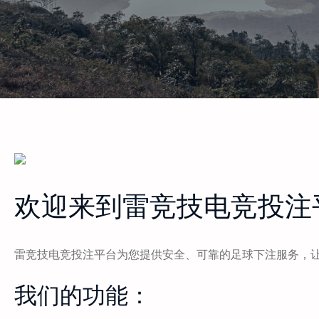
欢迎来到雷竞技电竞投注
雷竞技电竞投注平台为您提供安全、可靠的足球下注服务，
我们的功能：