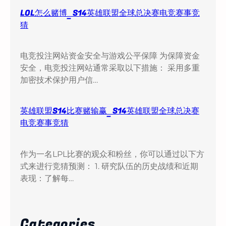
LOL怎么赌博_S14英雄联盟全球总决赛电竞赛事竞
猜
电竞投注网站资金安全与游戏公平保障 为保障资金
安全，电竞投注网站通常采取以下措施： 采用多重
加密技术保护用户信…
英雄联盟S14比赛赌输赢_S14英雄联盟全球总决赛
电竞赛事竞猜
作为一名LPL比赛的观众和粉丝，你可以通过以下方
式来进行竞猜预测： 1. 研究队伍的历史战绩和近期
表现：了解每…
Categories