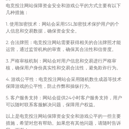
电竞投注网站保障资金安全和游戏公平的方式主要有以下
几种措施：
1. 使用加密技术：网站会采用SSL加密技术保护用户的个
人信息和交易数据，确保资金安全。
2. 合法牌照：电竞投注网站需要获得相关的合法牌照才能
运营，通过监管机构的审查，确保其合法性和信誉度。
3. 严格审核机制：网站会对用户信息和交易进行严格审
核，确保用户身份真实性和交易合法性，避免欺诈行为。
4. 游戏公平性：电竞投注网站会采用随机数生成器等技术
保障游戏的公平性，防止作弊和操纵行为。
5. 客户服务支持：网站会提供24小时客户服务支持，用户
可以随时联系客服解决问题，保障用户权益。
以上是电竞投注网站保障资金安全和游戏公平的一些主要
措施，希望对您有帮助。如果您有其他问题，请随时告诉