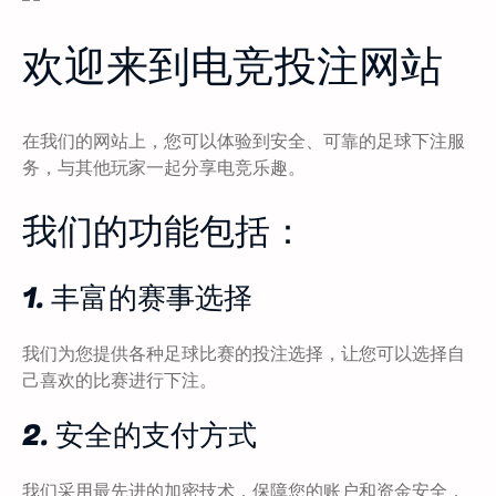
欢迎来到电竞投注网站
在我们的网站上，您可以体验到安全、可靠的足球下注服
务，与其他玩家一起分享电竞乐趣。
我们的功能包括：
1. 丰富的赛事选择
我们为您提供各种足球比赛的投注选择，让您可以选择自
己喜欢的比赛进行下注。
2. 安全的支付方式
我们采用最先进的加密技术，保障您的账户和资金安全，