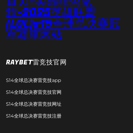
首页–英雄联盟竞
猜-2025英雄联盟
(LOL)s15全球总决赛冠
军赛事网站
RAYBET雷竞技官网
S14全球总决赛雷竞技app
S14全球总决赛雷竞技官网
S14全球总决赛雷竞技网址
S14全球总决赛雷竞技注册