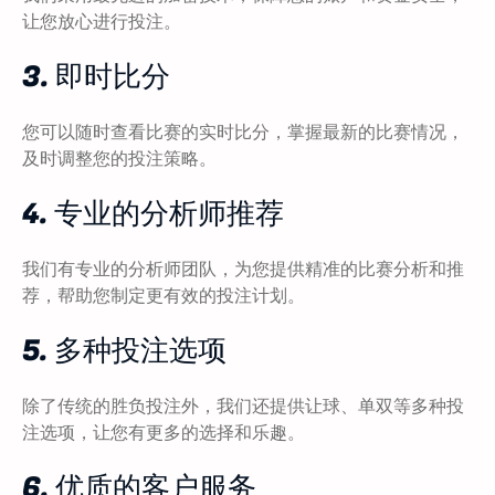
让您放心进行投注。
3. 即时比分
您可以随时查看比赛的实时比分，掌握最新的比赛情况，
及时调整您的投注策略。
4. 专业的分析师推荐
我们有专业的分析师团队，为您提供精准的比赛分析和推
荐，帮助您制定更有效的投注计划。
5. 多种投注选项
除了传统的胜负投注外，我们还提供让球、单双等多种投
注选项，让您有更多的选择和乐趣。
6. 优质的客户服务