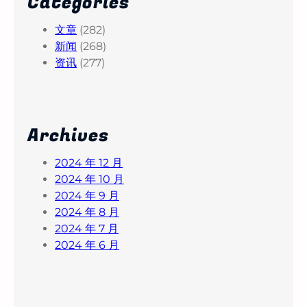
Categories
文章
(282)
新闻
(268)
资讯
(277)
Archives
2024 年 12 月
2024 年 10 月
2024 年 9 月
2024 年 8 月
2024 年 7 月
2024 年 6 月