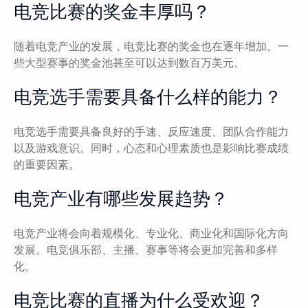
电竞比赛的奖金丰厚吗？
随着电竞产业的发展，电竞比赛的奖金也在逐年增加。一
些大型赛事的奖金池甚至可以达到数百万美元。
电竞选手需要具备什么样的能力？
电竞选手需要具备良好的手速、反应速度、团队合作能力
以及游戏意识。同时，心态和心理素质也是影响比赛成绩
的重要因素。
电竞产业有哪些发展趋势？
电竞产业将会向着规模化、专业化、商业化和国际化方向
发展。电竞俱乐部、主播、赛事等将会更加完善和多样
化。
电竞比赛的直播为什么受欢迎？