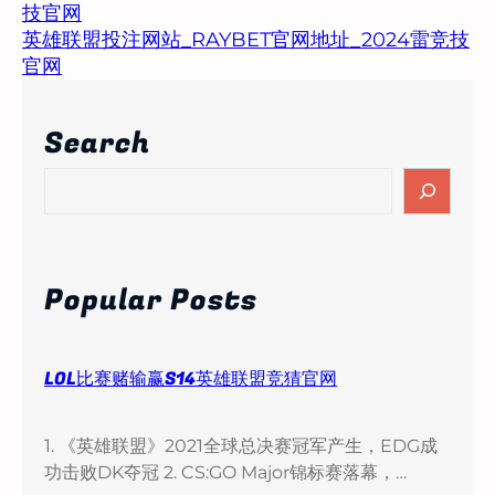
技官网
英雄联盟投注网站_RAYBET官网地址_2024雷竞技
官网
Search
S
e
a
r
c
Popular Posts
h
LOL比赛赌输赢S14英雄联盟竞猜官网
1. 《英雄联盟》2021全球总决赛冠军产生，EDG成
功击败DK夺冠 2. CS:GO Major锦标赛落幕，…