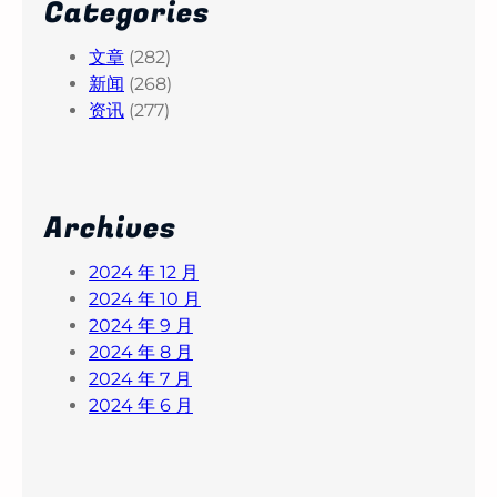
Categories
文章
(282)
新闻
(268)
资讯
(277)
Archives
2024 年 12 月
2024 年 10 月
2024 年 9 月
2024 年 8 月
2024 年 7 月
2024 年 6 月