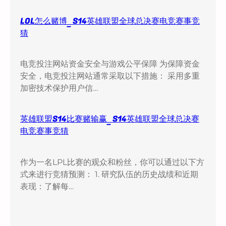
LOL怎么赌博_S14英雄联盟全球总决赛电竞赛事竞
猜
电竞投注网站资金安全与游戏公平保障 为保障资金
安全，电竞投注网站通常采取以下措施： 采用多重
加密技术保护用户信…
英雄联盟S14比赛赌输赢_S14英雄联盟全球总决赛
电竞赛事竞猜
作为一名LPL比赛的观众和粉丝，你可以通过以下方
式来进行竞猜预测： 1. 研究队伍的历史战绩和近期
表现：了解每…