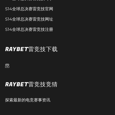
S14全球总决赛雷竞技官网
S14全球总决赛雷竞技网址
S14全球总决赛雷竞技注册
RAYBET雷竞技下载
RAYBET雷竞技竞猜
探索最新的电竞赛事资讯