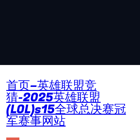
首页–英雄联盟竞
猜-2025英雄联盟
(LOL)s15全球总决赛冠
军赛事网站