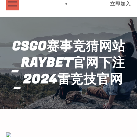
立即加入
CSGO赛事竞猜网站
_RAYBET官网下注
_2024雷竞技官网