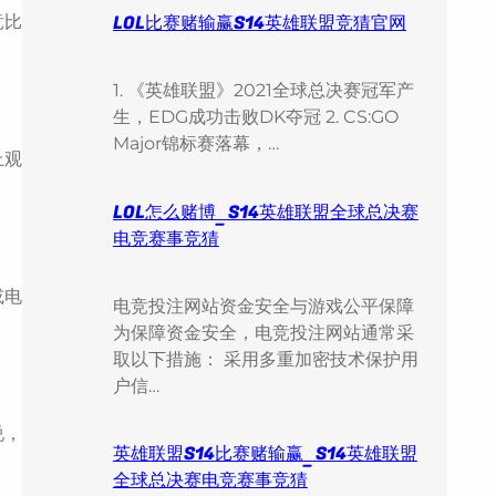
LOL比赛赌输赢S14英雄联盟竞猜官网
竞比
1. 《英雄联盟》2021全球总决赛冠军产
生，EDG成功击败DK夺冠 2. CS:GO
Major锦标赛落幕，…
上观
LOL怎么赌博_S14英雄联盟全球总决赛
电竞赛事竞猜
或电
电竞投注网站资金安全与游戏公平保障
为保障资金安全，电竞投注网站通常采
取以下措施： 采用多重加密技术保护用
户信…
说，
英雄联盟S14比赛赌输赢_S14英雄联盟
全球总决赛电竞赛事竞猜