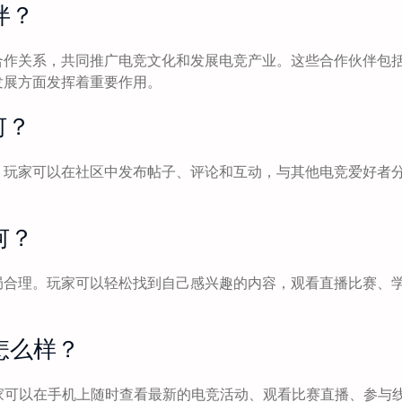
伴？
合作关系，共同推广电竞文化和发展电竞产业。这些合作伙伴包
发展方面发挥着重要作用。
何？
。玩家可以在社区中发布帖子、评论和互动，与其他电竞爱好者
何？
局合理。玩家可以轻松找到自己感兴趣的内容，观看直播比赛、
怎么样？
家可以在手机上随时查看最新的电竞活动、观看比赛直播、参与