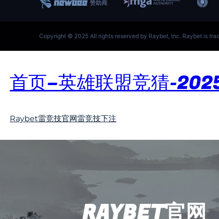
跳
至
首页–英雄联盟竞猜-202
内
容
Raybet雷竞技官网
雷竞技下注
RAYBET官网