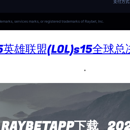
5英雄联盟(LOL)s15全
_RAYBETAPP下载_2