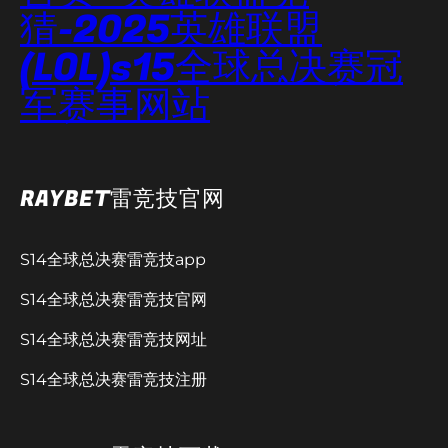
猜-2025英雄联盟
(LOL)s15全球总决赛冠
军赛事网站
RAYBET雷竞技官网
S14全球总决赛雷竞技app
S14全球总决赛雷竞技官网
S14全球总决赛雷竞技网址
S14全球总决赛雷竞技注册