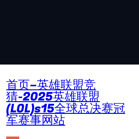
首页–英雄联盟竞
猜-2025英雄联盟
(LOL)s15全球总决赛冠
军赛事网站