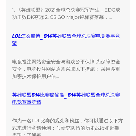
1. 《英雄联盟》2021全球总决赛冠军产生，EDG成
功击败DK夺冠 2. CS:GO Major锦标赛落幕，…
LOL怎么赌博_S14英雄联盟全球总决赛电竞赛事竞
猜
电竞投注网站资金安全与游戏公平保障 为保障资金
安全，电竞投注网站通常采取以下措施： 采用多重
加密技术保护用户信…
英雄联盟S14比赛赌输赢_S14英雄联盟全球总决赛
电竞赛事竞猜
作为一名LPL比赛的观众和粉丝，你可以通过以下方
式来进行竞猜预测： 1. 研究队伍的历史战绩和近期
表现：了解每…