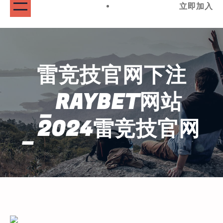
立即加入
雷竞技官网下注
_RAYBET网站
_2024雷竞技官网