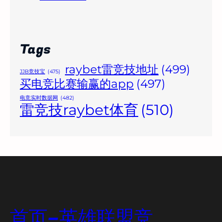
Tags
raybet雷竞技地址
(499)
JJB竞技宝
(475)
买电竞比赛输赢的app
(497)
电竞实时数据网
(482)
雷竞技raybet体育
(510)
首页–英雄联盟竞