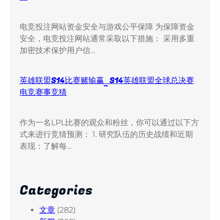
电竞投注网站资金安全与游戏公平保障 为保障资金
安全，电竞投注网站通常采取以下措施： 采用多重
加密技术保护用户信…
英雄联盟S14比赛赌输赢_S14英雄联盟全球总决赛
电竞赛事竞猜
作为一名LPL比赛的观众和粉丝，你可以通过以下方
式来进行竞猜预测： 1. 研究队伍的历史战绩和近期
表现：了解每…
Categories
文章
(282)