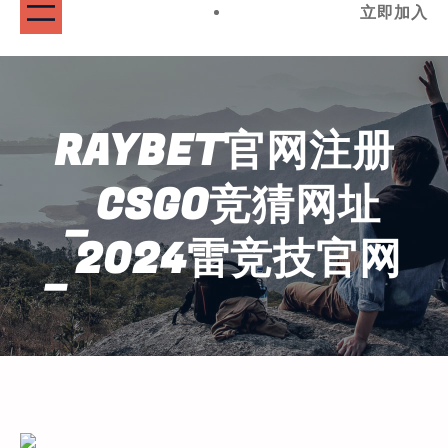
立即加入
RAYBET官网注册
_CSGO竞猜网址
_2024雷竞技官网