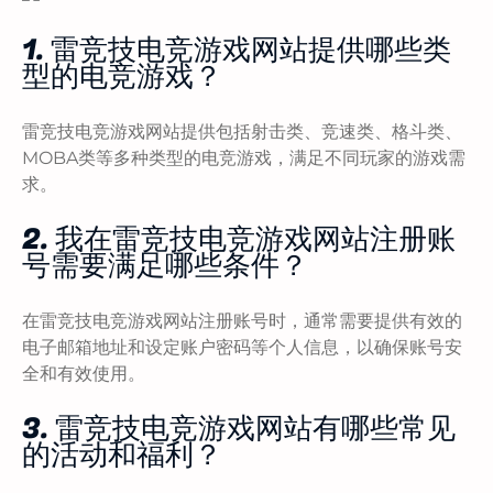
1. 雷竞技电竞游戏网站提供哪些类
型的电竞游戏？
雷竞技电竞游戏网站提供包括射击类、竞速类、格斗类、
MOBA类等多种类型的电竞游戏，满足不同玩家的游戏需
求。
2. 我在雷竞技电竞游戏网站注册账
号需要满足哪些条件？
在雷竞技电竞游戏网站注册账号时，通常需要提供有效的
电子邮箱地址和设定账户密码等个人信息，以确保账号安
全和有效使用。
3. 雷竞技电竞游戏网站有哪些常见
的活动和福利？