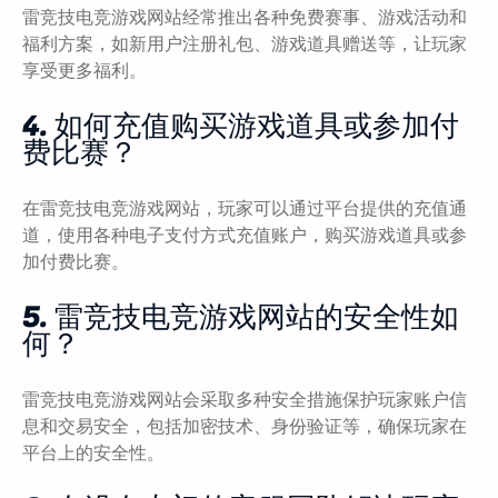
雷竞技电竞游戏网站经常推出各种免费赛事、游戏活动和
福利方案，如新用户注册礼包、游戏道具赠送等，让玩家
享受更多福利。
4. 如何充值购买游戏道具或参加付
费比赛？
在雷竞技电竞游戏网站，玩家可以通过平台提供的充值通
道，使用各种电子支付方式充值账户，购买游戏道具或参
加付费比赛。
5. 雷竞技电竞游戏网站的安全性如
何？
雷竞技电竞游戏网站会采取多种安全措施保护玩家账户信
息和交易安全，包括加密技术、身份验证等，确保玩家在
平台上的安全性。