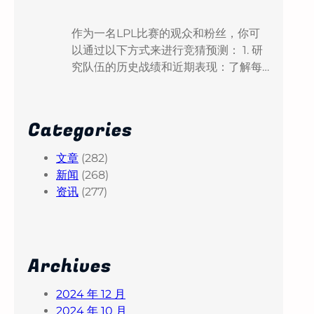
作为一名LPL比赛的观众和粉丝，你可
以通过以下方式来进行竞猜预测： 1. 研
究队伍的历史战绩和近期表现：了解每…
Categories
文章
(282)
新闻
(268)
资讯
(277)
Archives
2024 年 12 月
2024 年 10 月