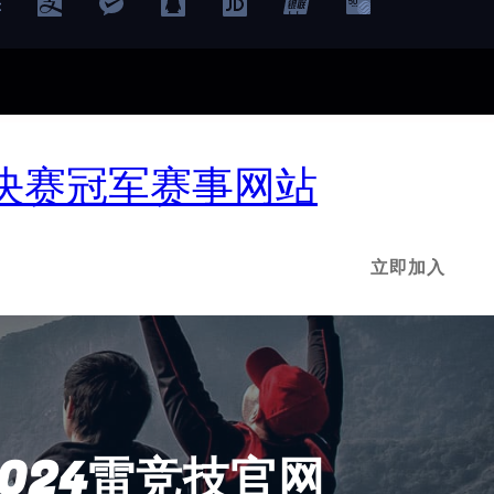
球总决赛冠军赛事网站
立即加入
024雷竞技官网