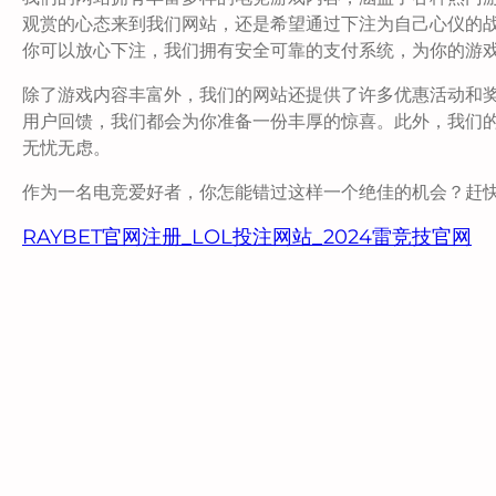
观赏的心态来到我们网站，还是希望通过下注为自己心仪的
你可以放心下注，我们拥有安全可靠的支付系统，为你的游
除了游戏内容丰富外，我们的网站还提供了许多优惠活动和
用户回馈，我们都会为你准备一份丰厚的惊喜。此外，我们的
无忧无虑。
作为一名电竞爱好者，你怎能错过这样一个绝佳的机会？赶
RAYBET官网注册_LOL投注网站_2024雷竞技官网