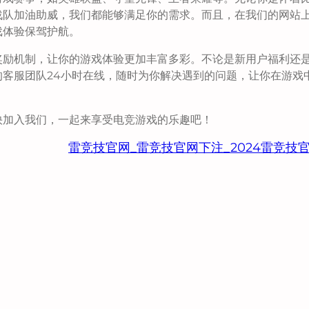
战队加油助威，我们都能够满足你的需求。而且，在我们的网站
戏体验保驾护航。
奖励机制，让你的游戏体验更加丰富多彩。不论是新用户福利还
客服团队24小时在线，随时为你解决遇到的问题，让你在游戏
快加入我们，一起来享受电竞游戏的乐趣吧！
雷竞技官网_雷竞技官网下注_2024雷竞技