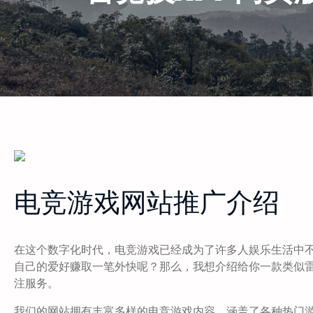
电竞游戏网站推广介绍
在这个数字化时代，电竞游戏已经成为了许多人娱乐生活中
自己的爱好赚取一笔外快呢？那么，我想介绍给你一款类似
注服务。
我们的网站拥有丰富多样的电竞游戏内容，涵盖了各种热门