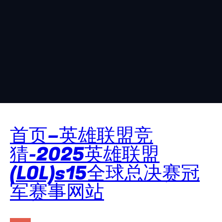
首页–英雄联盟竞
猜-2025英雄联盟
(LOL)s15全球总决赛冠
军赛事网站