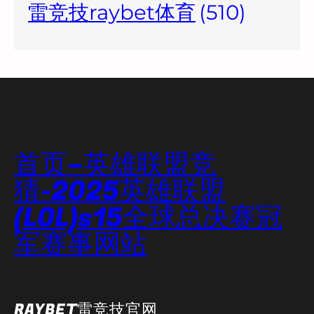
雷竞技raybet体育
(510)
首页–英雄联盟竞
猜-2025英雄联盟
(LOL)s15全球总决赛冠
军赛事网站
RAYBET雷竞技官网