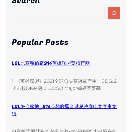
Search
S
e
a
r
c
Popular Posts
h
LOL比赛赌输赢S14英雄联盟竞猜官网
1. 《英雄联盟》2021全球总决赛冠军产生，EDG成
功击败DK夺冠 2. CS:GO Major锦标赛落幕，…
LOL怎么赌博_S14英雄联盟全球总决赛电竞赛事竞
猜
电竞投注网站资金安全与游戏公平保障 为保障资金