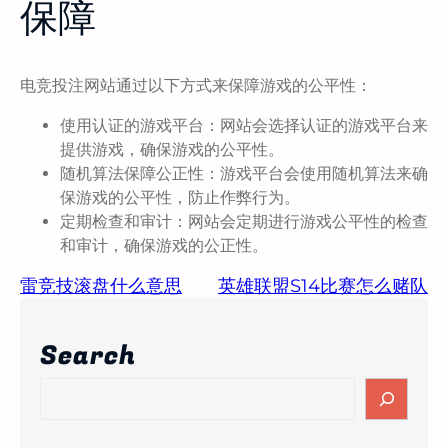
保障
电竞投注网站通过以下方式来保障游戏的公平性：
使用认证的游戏平台：网站会选择认证的游戏平台来
提供游戏，确保游戏的公平性。
随机算法保障公正性：游戏平台会使用随机算法来确
保游戏的公平性，防止作弊行为。
定期检查和审计：网站会定期进行游戏公平性的检查
和审计，确保游戏的公正性。
雷竞技滚盘什么意思
英雄联盟S14比赛怎么赌队
Search
S
e
a