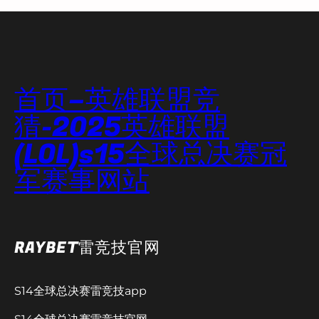
首页–英雄联盟竞
猜-2025英雄联盟
(LOL)s15全球总决赛冠
军赛事网站
RAYBET雷竞技官网
S14全球总决赛雷竞技app