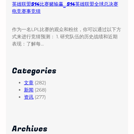
英雄联盟S14比赛赌输赢_S14英雄联盟全球总决赛
电竞赛事竞猜
作为一名LPL比赛的观众和粉丝，你可以通过以下方
式来进行竞猜预测： 1. 研究队伍的历史战绩和近期
表现：了解每…
Categories
文章
(282)
新闻
(268)
资讯
(277)
Archives