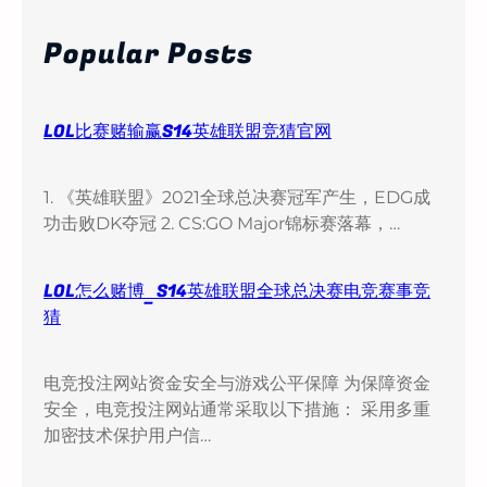
r
c
Popular Posts
h
LOL比赛赌输赢S14英雄联盟竞猜官网
1. 《英雄联盟》2021全球总决赛冠军产生，EDG成
功击败DK夺冠 2. CS:GO Major锦标赛落幕，…
LOL怎么赌博_S14英雄联盟全球总决赛电竞赛事竞
猜
电竞投注网站资金安全与游戏公平保障 为保障资金
安全，电竞投注网站通常采取以下措施： 采用多重
加密技术保护用户信…