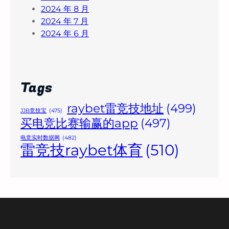
2024 年 8 月
2024 年 7 月
2024 年 6 月
Tags
raybet雷竞技地址
(499)
JJB竞技宝
(475)
买电竞比赛输赢的app
(497)
电竞实时数据网
(482)
雷竞技raybet体育
(510)