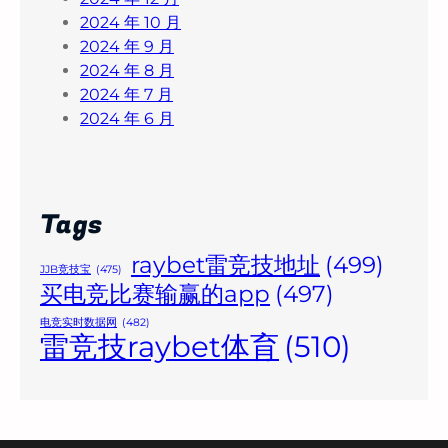
2024 年 10 月
2024 年 9 月
2024 年 8 月
2024 年 7 月
2024 年 6 月
Tags
raybet雷竞技地址
(499)
JJB竞技宝
(475)
买电竞比赛输赢的app
(497)
电竞实时数据网
(482)
雷竞技raybet体育
(510)