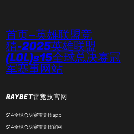
首页–英雄联盟竞
猜-2025英雄联盟
(LOL)s15全球总决赛冠
军赛事网站
RAYBET雷竞技官网
S14全球总决赛雷竞技app
S14全球总决赛雷竞技官网