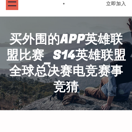
立即加入
买外围的APP英雄联
盟比赛_S14英雄联盟
全球总决赛电竞赛事
竞猜