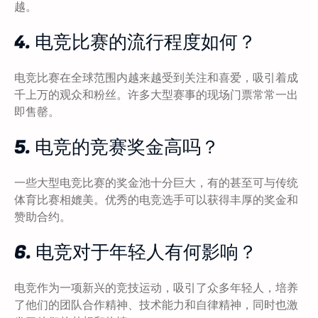
越。
4. 电竞比赛的流行程度如何？
电竞比赛在全球范围内越来越受到关注和喜爱，吸引着成
千上万的观众和粉丝。许多大型赛事的现场门票常常一出
即售罄。
5. 电竞的竞赛奖金高吗？
一些大型电竞比赛的奖金池十分巨大，有的甚至可与传统
体育比赛相媲美。优秀的电竞选手可以获得丰厚的奖金和
赞助合约。
6. 电竞对于年轻人有何影响？
电竞作为一项新兴的竞技运动，吸引了众多年轻人，培养
了他们的团队合作精神、技术能力和自律精神，同时也激