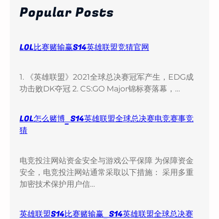
c
Popular Posts
h
LOL比赛赌输赢S14英雄联盟竞猜官网
1. 《英雄联盟》2021全球总决赛冠军产生，EDG成
功击败DK夺冠 2. CS:GO Major锦标赛落幕，…
LOL怎么赌博_S14英雄联盟全球总决赛电竞赛事竞
猜
电竞投注网站资金安全与游戏公平保障 为保障资金
安全，电竞投注网站通常采取以下措施： 采用多重
加密技术保护用户信…
英雄联盟S14比赛赌输赢_S14英雄联盟全球总决赛