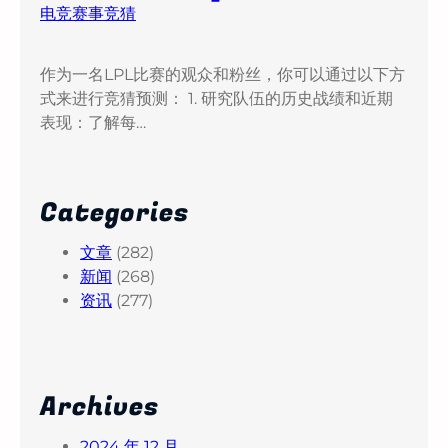
电竞赛事竞猜
作为一名LPL比赛的观众和粉丝，你可以通过以下方
式来进行竞猜预测： 1. 研究队伍的历史战绩和近期
表现：了解每…
Categories
文章
(282)
新闻
(268)
资讯
(277)
Archives
2024 年 12 月