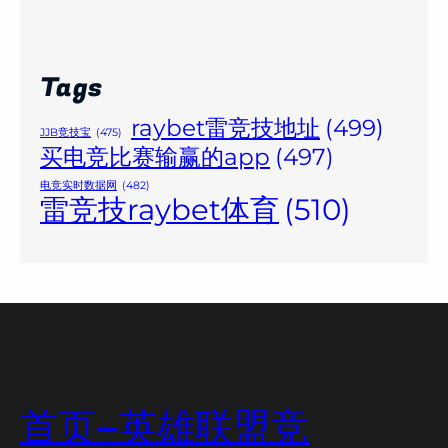
Tags
raybet雷竞技地址
(499)
JJB竞技宝
(475)
买电竞比赛输赢的app
(497)
电竞实时数据网
(482)
雷竞技raybet体育
(510)
首页–英雄联盟竞