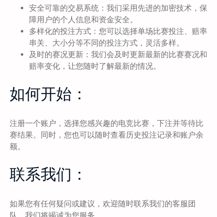
安全可靠的交易系统：我们采用先进的加密技术，保
障用户的个人信息和资金安全。
多样化的投注方式：您可以选择单场比赛投注、赔率
串关、大小分等不同的投注方式，灵活多样。
及时的赛况更新：我们会及时更新最新的比赛赛况和
赔率变化，让您随时了解最新的情况。
如何开始：
注册一个账户，选择您感兴趣的电竞比赛，下注并等待比
赛结果。同时，您也可以随时查看历史投注记录和账户余
额。
联系我们：
如果您有任何疑问或建议，欢迎随时联系我们的客服团
队，我们将竭诚为您服务。