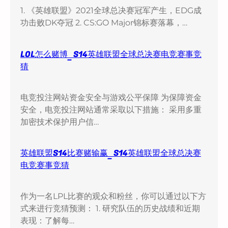
1. 《英雄联盟》2021全球总决赛冠军产生，EDG成
功击败DK夺冠 2. CS:GO Major锦标赛落幕，…
LOL怎么赌博_S14英雄联盟全球总决赛电竞赛事竞
猜
电竞投注网站资金安全与游戏公平保障 为保障资金
安全，电竞投注网站通常采取以下措施： 采用多重
加密技术保护用户信…
英雄联盟S14比赛赌输赢_S14英雄联盟全球总决赛
电竞赛事竞猜
作为一名LPL比赛的观众和粉丝，你可以通过以下方
式来进行竞猜预测： 1. 研究队伍的历史战绩和近期
表现：了解每…