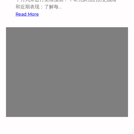
猜
和近期表现：了解每…
：
Read More
英
雄
联
盟
S
1
4
比
赛
赌
输
赢
_
S
1
4