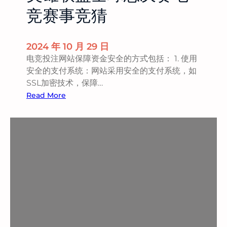
决
竞赛事竞猜
赛
电
竞
2024 年 10 月 29 日
赛
电竞投注网站保障资金安全的方式包括： 1. 使用
事
安全的支付系统：网站采用安全的支付系统，如
竞
SSL加密技术，保障…
猜
：
Read More
l
o
l
比
赛
赌
注
从
哪
买