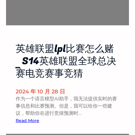
_
S
1
4
英
雄
联
英雄联盟lpl比赛怎么赌
盟
_S14英雄联盟全球总决
全
球
赛电竞赛事竞猜
总
决
赛
2024 年 10 月 28 日
电
作为一个语言模型AI助手，我无法提供实时的赛
竞
事信息和比赛预测。但是，我可以给你一些建
赛
议，帮助你在进行竞猜预测时…
事
：
Read More
竞
英
猜
雄