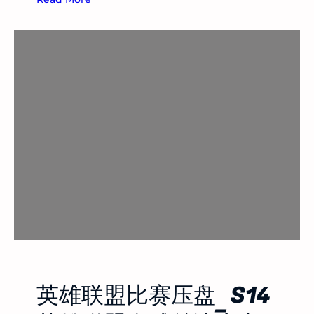
赛
英
电
雄
竞
联
赛
盟
事
S
竞
1
猜
4
怎
样
买
外
围
_
S
1
4
英
英雄联盟比赛压盘_S14
雄