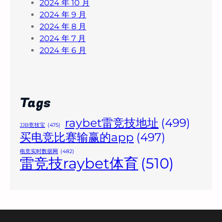
2024 年 10 月
2024 年 9 月
2024 年 8 月
2024 年 7 月
2024 年 6 月
Tags
raybet雷竞技地址
(499)
JJB竞技宝
(475)
买电竞比赛输赢的app
(497)
电竞实时数据网
(482)
雷竞技raybet体育
(510)