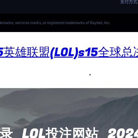
5英雄联盟(LOL)s15全
录_LOL投注网站_20