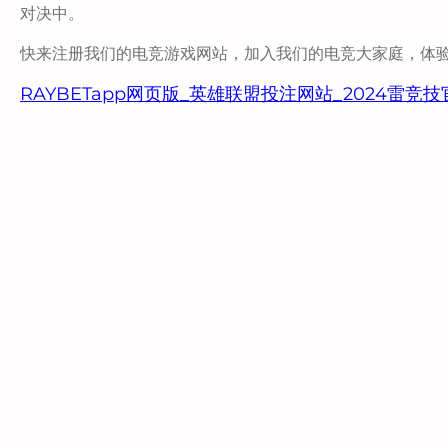
对决中。
快来注册我们的电竞游戏网站，加入我们的电竞大家庭，体
RAYBETapp网页版_英雄联盟投注网站_2024雷竞技