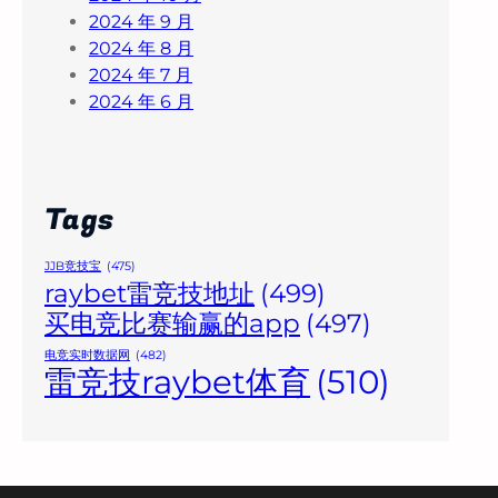
2024 年 9 月
2024 年 8 月
2024 年 7 月
2024 年 6 月
Tags
JJB竞技宝
(475)
raybet雷竞技地址
(499)
买电竞比赛输赢的app
(497)
电竞实时数据网
(482)
雷竞技raybet体育
(510)