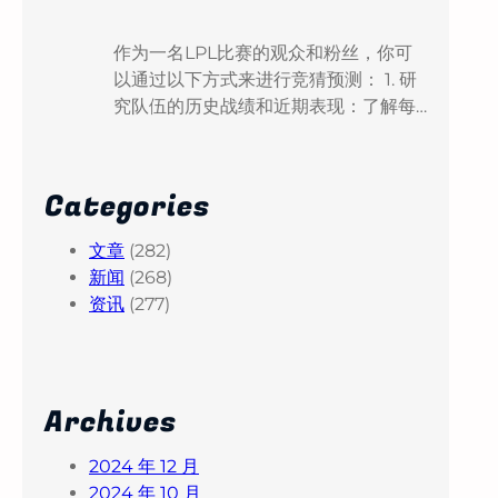
作为一名LPL比赛的观众和粉丝，你可
以通过以下方式来进行竞猜预测： 1. 研
究队伍的历史战绩和近期表现：了解每…
Categories
文章
(282)
新闻
(268)
资讯
(277)
Archives
2024 年 12 月
2024 年 10 月