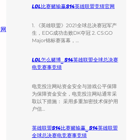
LOL比赛赌输赢S14英雄联盟竞猜官网
1. 《英雄联盟》2021全球总决赛冠军产
官网
生，EDG成功击败DK夺冠 2. CS:GO
Major锦标赛落幕，…
LOL怎么赌博_S14英雄联盟全球总决赛
电竞赛事竞猜
电竞投注网站资金安全与游戏公平保障
为保障资金安全，电竞投注网站通常采
取以下措施： 采用多重加密技术保护用
户信…
英雄联盟S14比赛赌输赢_S14英雄联盟
全球总决赛电竞赛事竞猜