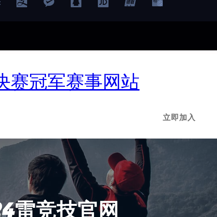
球总决赛冠军赛事网站
立即加入
24雷竞技官网