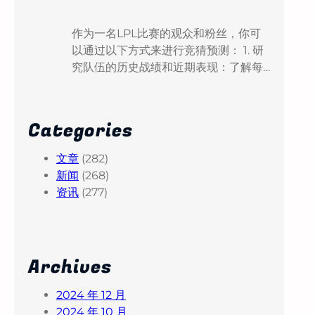
作为一名LPL比赛的观众和粉丝，你可
以通过以下方式来进行竞猜预测： 1. 研
究队伍的历史战绩和近期表现：了解每…
Categories
文章
(282)
新闻
(268)
资讯
(277)
Archives
2024 年 12 月
2024 年 10 月